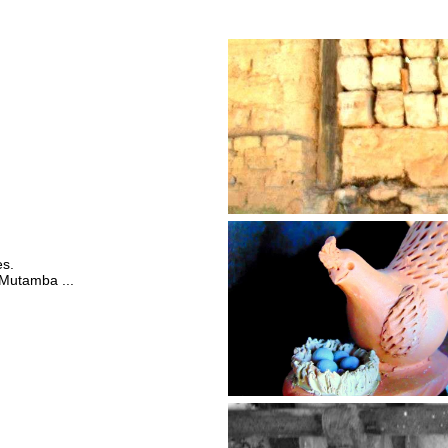
es.
 Mutamba ...