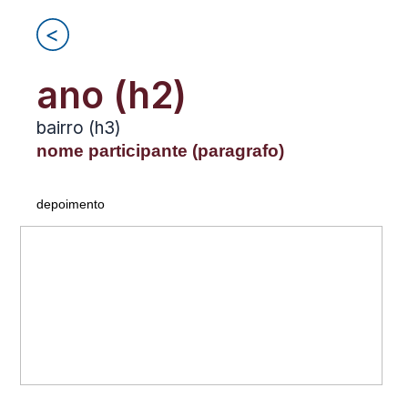
Ir
para
o
conteúdo
ano (h2)
bairro (h3)
nome participante (paragrafo)
depoimento